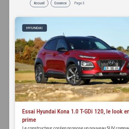
Accueil
Essence
Page 3
HYUNDAI
Essai Hyundai Kona 1.0 T-GDi 120, le look e
prime
Le constructeur coréen propose un nouveau SUV compa