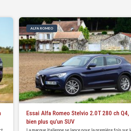
ALFA ROMEO
n
Essai Alfa Romeo Stelvio 2.0T 280 ch Q4,
bien plus qu’un SUV
ct
La marque italienne se lance pour la première fois sur l