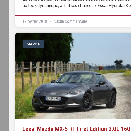
au look dynamique, a-t-il ses chances ? Essai Hyundai Ko
19 février 2018
Aucun commentaire
MAZDA
Essai Mazda MX-5 RF First Edition 2.0L 160