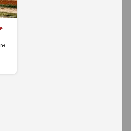
ce
ine