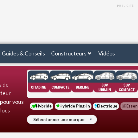
PUBLICITÉ
Guides & Conseils
Constructeurs
Vidéos
s de
oteur
 pour vous
Hybride
Hybride Plug-in
Électrique
Essen
blocs