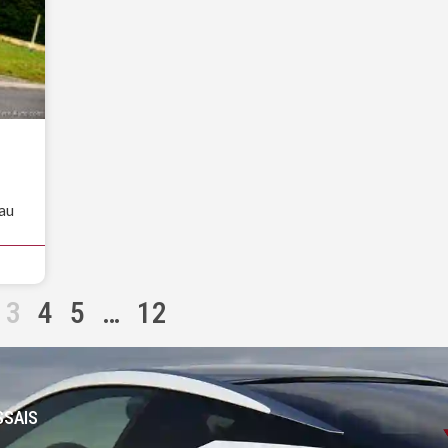
 au
3
4
5
…
12
SSAIS
-