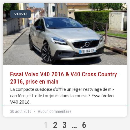
VOLVO
Essai Volvo V40 2016 & V40 Cross Country
2016, prise en main
La compacte suédoise s’offre un léger restylage de mi-
carrière, est-elle toujours dans la course ? Essai Volvo
V40 2016.
30 août 2016
Aucun commentaire
1
2
3
…
6