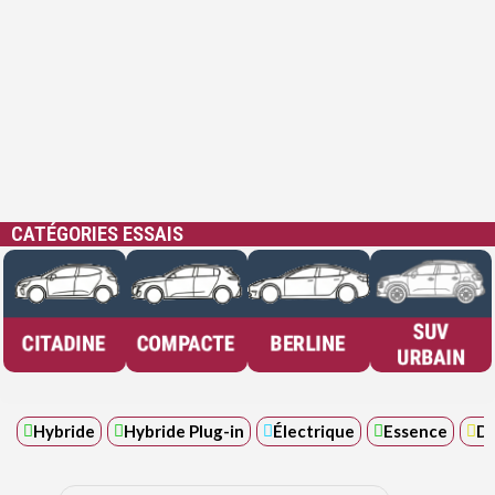
CATÉGORIES ESSAIS
Hybride
Hybride Plug-in
Électrique
Essence
Di